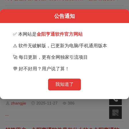
然，事实上，每个人都热衷收费，差别只是...
并肩前行，战绩斐然！金阳亨通团队有效任务达 90
公告通知
00+，致谢所有支持者
zhangjie
2025-12-12
447
✅ 本网站是
金阳亨通软件官方网站
...
⚠️ 软件无破解版，已更新为电脑/手机通用版本
🚀 每日更新，更有全网独家引流项目
2025年8月份部分用户返现反馈
zhangjie
2025-11-29
410
💬 好不好用？用户说了算！
...
我知道了
2025年9月份部分用户返现反馈
zhangjie
2025-11-27
386
...