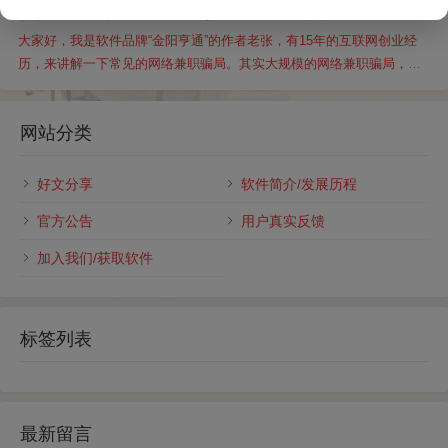
谈谈常见的那些网络骗局（附：免费分享价值100元的反欺
微信成交，有...
诈白皮书）
大家好，我是软件品牌“金阳亨通”的作者老张，有15年的互联网创业经
历，来讲解一下常见的网络兼职骗局。其实大规模的网络兼职骗局，主
要兴起于最近几年，因为早年互联网不发达，懂网络技术的人比较少，
加上支付方...
网站分类
好文分享
软件简介/发展历程
官方公告
用户真实反馈
加入我们/获取软件
标签列表
最新留言