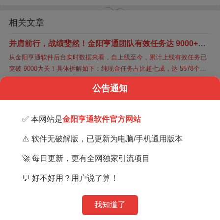
相关文章
并肩前行，战绩斐然！金阳亨通团队有效任务达 9000+，
致谢所有支持者
从金阳亨通软件后台实时数据来看，自上线至今，累计上线有效任务已
突破 9000大关！具体拆解如下：纯现金任务占比超七成，达 5578个；Q
币、彩金、集分宝等虚拟奖励任务 1564 个；实物奖励任务 1...
公告通知
金阳亨通的赚钱原理，如何通过金阳亨通赚钱？（必看）
关于金阳亨通软件的由来：发展历程遇到好多朋友对网赚这一块并不是
很了解，经常来问金阳亨通软件到底是怎么赚钱的？感觉自己是新手，
✅ 本网站是
金阳亨通软件官方网站
没什么信心。所以这里我特意把金阳亨通软件的赚钱原理提炼出来，对
我们为什么要做付费模式？因为付费也是一种能力
每一个栏目作了...
⚠️ 软件无破解版，已更新为电脑/手机通用版本
最容易看人的时候，就是让他付费的时候，在这个时刻，过去的一切都
🚀 每日更新，更有全网独家引流项目
会烟消云散，什么兄弟短长，老师您好的，在这一刻终于会让你看到真
相。所以，我卖软件来一直都明确收费，当然，事实上，每个人都热衷
💬 好不好用？用户说了算！
必看！【价值1980】可月入3w+的网创自媒体虚拟资源站
收费，差别只是...
售卖虚拟产品这个项目已经存在N年了，网络项目中的常青树，也是网络
我知道了
新手小白最容易上手的长期稳定项目。因此做这种项目的人很多，赚钱
方式也是不尽相同，有的在电商平台开店卖，有的是从社交平台引流到