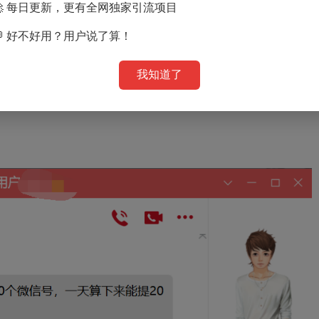
近10年的时间，话费任务1832个，其他Q币、话费等虚拟奖励879
🚀 每日更新，更有全网独家引流项目
0000元了，而这仅仅是做一遍下来的奖励，如果您多次操作，获得的
💬 好不好用？用户说了算！
了各种生活用品。这一栏目受到很多女性用户的喜爱!
优质的项目会随着时间的推移而失效，有人想一次性把一周的任务聚
我知道了
损失，不想错过的，我建议空闲时间就把它搞定吧，这样反而更轻