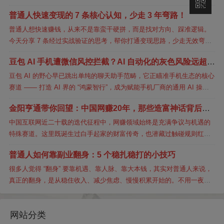
“躺平”，连个咨询都没有。这不是个例，90%的新手小店主都栽在“选品”
普通人快速变现的 7 条核心认知，少走 3 年弯路！
这个第一...
普通人想快速赚钱，从来不是靠蛮干硬拼，而是找对方向、踩准逻辑。
今天分享 7 条经过实战验证的思考，帮你打通变现思路，少走无效弯
路：1.比起单一能力，资源链接才是普通人的破局关键。赚钱的本质是
豆包 AI 手机遭微信风控拦截？AI 自动化的灰色风险远超想
价值互换，...
象
豆包 AI 的野心早已跳出单纯的聊天助手范畴，它正瞄准手机生态的核心
赛道 —— 打造 AI 界的 “鸿蒙智行”，成为赋能手机厂商的通用 AI 操作
系统。其首个合作对象锁定中兴，双方联手推出的 nubi...
金阳亨通带你回望：中国网赚20年，那些造富神话背后的
浪潮与沉淀
中国互联网近二十载的迭代征程中，网赚领域始终是充满争议与机遇的
特殊赛道。这里既诞生过白手起家的财富传奇，也潜藏过触碰规则红线
的灰色地带，可谓毁誉参半却始终活力不减。今天，金阳亨通团队深耕
普通人如何靠副业翻身：5 个稳扎稳打的小技巧
行业经验，为你...
很多人觉得 “翻身” 要靠机遇、靠人脉、靠大本钱，其实对普通人来说，
真正的翻身，是从稳住收入、减少焦虑、慢慢积累开始的。不用一夜暴
富，不用冒险折腾，用对方法、选对平台，碎片时间也能慢慢改变生
活。结合金...
网站分类