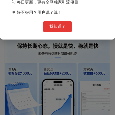
🚀 每日更新，更有全网独家引流项目
槛
，不用专业能力，不用学习复杂教程，会用手机就能
做。金阳亨通的任务简单易懂，新手一看就会，完成就有
💬 好不好用？用户说了算！
反馈，成就感来得快，容易坚持。先靠轻任务稳住收入、
建立信心，等有了额外精力，再学技能、拓展其他副业，
我知道了
步步为营才稳。