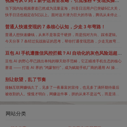
视频号从 0 到 1 新手运营全攻略：引流涨粉 + 变现实操手
从本质到实操...
册
当下国内短视频赛道已然成为流量蓝海，抖音日活用户已突破6亿大关，
快手日活也稳定在5亿以上。面对这片潜力巨大的市场，腾讯从未停止布
局——既战略投资快手，又推出自研短视频产品微视。不过微视的市场
普通人快速变现的 7 条核心认知，少走 3 年弯路！
表现始终未...
普通人想快速赚钱，从来不是靠蛮干硬拼，而是找对方向、踩准逻辑。
今天分享 7 条经过实战验证的思考，帮你打通变现思路，少走无效弯
路：1.比起单一能力，资源链接才是普通人的破局关键。赚钱的本质是
豆包 AI 手机遭微信风控拦截？AI 自动化的灰色风险远超想
价值互换，...
象
豆包 AI 的野心早已跳出单纯的聊天助手范畴，它正瞄准手机生态的核心
赛道 —— 打造 AI 界的 “鸿蒙智行”，成为赋能手机厂商的通用 AI 操作
系统。其首个合作对象锁定中兴，双方联手推出的 nubi...
别让欲望，乱了节奏
接触互联网赚钱久了，见多了一夜暴富的宣传，也见多了满怀期待最后
被收割的人。慢慢才明白，网赚这件事，拼的从来不是运气，而是清醒
和克制。很多人一上来就想找轻松、快速、高回报的项目，结果反而最
容易踩坑。真正...
网站分类