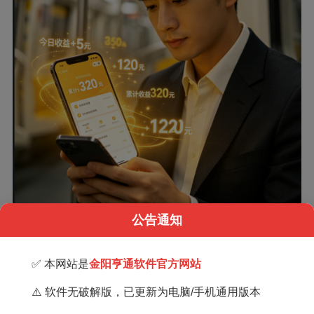
公告通知
✅ 本网站是
金阳亨通软件官方网站
四、低门槛起步，先建立信心再慢慢升级
⚠️ 软件无破解版，已更新为电脑/手机通用版本
普通人翻身最怕 “高门槛”：剪辑、写作、设计需要技能，
直播、带货需要人脉，大多人坚持不下来。而
轻任务零门