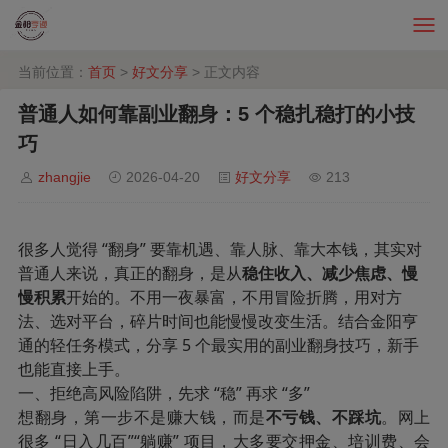
当前位置：
首页
>
好文分享
> 正文内容
普通人如何靠副业翻身：5 个稳扎稳打的小技
巧
zhangjie
2026-04-20
好文分享
213
很多人觉得 “翻身” 要靠机遇、靠人脉、靠大本钱，其实对
普通人来说，真正的翻身，是从
稳住收入、减少焦虑、慢
慢积累
开始的。不用一夜暴富，不用冒险折腾，用对方
法、选对平台，碎片时间也能慢慢改变生活。结合金阳亨
通的轻任务模式，分享 5 个最实用的副业翻身技巧，新手
也能直接上手。
一、拒绝高风险陷阱，先求 “稳” 再求 “多”
想翻身，第一步不是赚大钱，而是
不亏钱、不踩坑
。网上
很多 “日入几百”“躺赚” 项目，大多要交押金、培训费、会