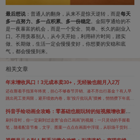
最后想说
：普通人的翻身，从来不是惊天逆转，而是
每天
多一点努力、多一点积累、多一份稳定
。金阳亨通给的不
是一夜暴富的机会，而是一个安全、简单、长久的副业入
口。不用羡慕别人，从今天开始，利用碎片时间，踏实
做、长期做，生活一定会慢慢变好，你想要的安稳和底
气，都会慢慢到来。
相关文章
年末增收风口！3元成本卖30+，无经验也能月入2万
还在掰着手指算年终奖，担心不够春节开销、凑不齐出行基金？有人早
跳出死工资局限，避开绩效内卷，靠“按斤批玩具”摆摊，悄悄攒下年底备
用金，甚至实现小范围“赚钱自由”，不用熬到年终也能轻松增收。就说线
抖音手绘动画全攻略：零基础也能玩转的短视频增收新路
下商超...
径
刷抖音时，你一定刷到过这类“会自己画画”的视频：一只灵动的手握着
笔，随着配音节奏，文字、图案一点点在画面中浮现，从职场干货到情
感故事，内容鲜活又吸睛。今天，我们就彻底拆解这种爆款手绘视频，