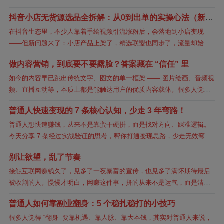
感故事，内容鲜活又吸睛。今天，我们就彻底拆解这种爆款手绘视频，
抖音小店无货源选品全拆解：从0到出单的实操心法（新手
从本质到实操...
必看）
在抖音生态里，不少人靠着手绘视频引流涨粉后，会落地到小店变现
——但新问题来了：小店产品上架了，精选联盟也同步了，流量却始终
“躺平”，连个咨询都没有。这不是个例，90%的新手小店主都栽在“选品”
做内容营销，到底要不要露脸？答案藏在 “信任” 里
这个第一...
如今的内容早已跳出传统文字、图文的单一框架 —— 图片绘画、音频视
频、直播互动等，本质上都是能触达用户的优质内容载体。很多人觉得
写代码才是技术活，却忽略了原创内容创作的核心价值。一篇好文章从
普通人快速变现的 7 条核心认知，少走 3 年弯路！
不是堆砌辞...
普通人想快速赚钱，从来不是靠蛮干硬拼，而是找对方向、踩准逻辑。
今天分享 7 条经过实战验证的思考，帮你打通变现思路，少走无效弯
路：1.比起单一能力，资源链接才是普通人的破局关键。赚钱的本质是
别让欲望，乱了节奏
价值互换，...
接触互联网赚钱久了，见多了一夜暴富的宣传，也见多了满怀期待最后
被收割的人。慢慢才明白，网赚这件事，拼的从来不是运气，而是清醒
和克制。很多人一上来就想找轻松、快速、高回报的项目，结果反而最
普通人如何靠副业翻身：5 个稳扎稳打的小技巧
容易踩坑。真正...
很多人觉得 “翻身” 要靠机遇、靠人脉、靠大本钱，其实对普通人来说，