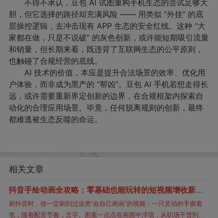
不得不承认，豆包 AI 试图重构手机生态的尝试足够大
胆，但它选择的路径却充满风险 —— 用类似 “外挂” 的底
层操控逻辑，去冲击现有 APP 生态的安全红线。这种 “大
家都在做，只是不说破” 的灰色创新，或许能短期吸引流量
和销量，但长期来看，既违背了互联网生态的公平原则，
也触碰了合规经营的底线。
AI 技术的价值，本应是提升合法场景的效率、优化用
户体验，而非成为黑产的 “帮凶”。豆包 AI 手机若想走得长
远，或许需要重新界定创新的边界，在合规框架内探索自
动化的合理应用场景。毕竟，任何脱离规则的创新，最终
都难逃被生态反噬的命运。
相关文章
抖音手绘动画全攻略：零基础也能玩转的短视频增收新路
径
刷抖音时，你一定刷到过这类“会自己画画”的视频：一只灵动的手握着
笔，随着配音节奏，文字、图案一点点在画面中浮现，从职场干货到情