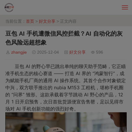
当前位置：
首页
>
好文分享
> 正文内容
豆包 AI 手机遭微信风控拦截？AI 自动化的灰
色风险远超想象
zhangjie
2025-12-04
好文分享
596
豆包 AI 的野心早已跳出单纯的聊天助手范畴，它正瞄
准手机生态的核心赛道 —— 打造 AI 界的 “鸿蒙智行”，成
为赋能手机厂商的通用 AI 操作系统。其首个合作对象锁定
中兴，双方联手推出的 nubia M153 工程机，堪称手机圈
的 “问界” 雏形。这款承载着字节跳动 AI 野心的产品，12
月 1 日开启预售，次日首批货源便宣告售罄，足以见得市
场对 AI 手机创新功能的强烈好奇。