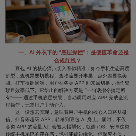
一、AI 外衣下的 “底层操控”：是便捷革命还是
合规红线？
豆包 AI 的核心痛点切入看似精准：如今手机生态高度
割裂，查机票要切携程、查物流要开丰巢、点外卖要换美
团、打车得调滴滴，用户在各类 APP 间来回切换，操作繁
琐且效率低下。它给出的解决方案是 “一句话指令搞定所
有”—— 通过手机底层权限，自动调用对应 APP 完成全流
程操作，无需用户手动介入。
这一设想若实现，意味着用户手机的核心入口将从微
信、抖音等超级 APP，转移到豆包 AI 身上。届时，不仅
各类 APP 的流量入口会被大幅弱化，就连 iOS、安卓这类
传统手机系统的存在感，也可能被边缘化。但深究本质，