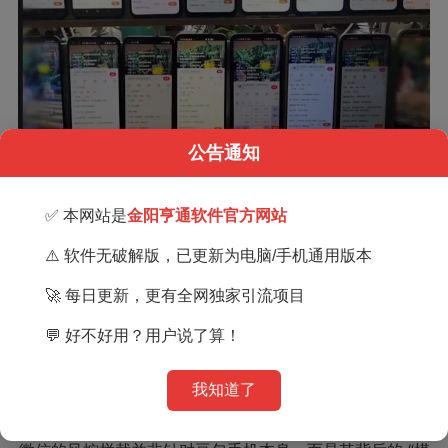
公告通知
四、微信风控拦截的本质：不是垄断，是生态
✅ 本网站是
金阳亨通软件官方网站
保卫战
⚠️ 软件无破解版，已更新为电脑/手机通用版本
正是这种潜在的风险，让豆包手机刚一发售就遭遇了
微信的 “冷遇”：大量用户反馈，在豆包手机上登录微信
🚀 每日更新，更有全网独家引流项目
时，会提示 “登录环境异常，请换设备重新登录”，即便更
💬 好不好用？用户说了算！
换账号也无法解决；通过豆包助手给微信好友发消息，会
直接显示 “任务失败，不支持微信操作”。
对此，微信方面回应称 “无特别动作，可能触碰了安全风控
我知道了
规则”。不少人将其解读为微信的 “垄断行为”，但本质上，